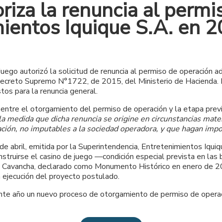
riza la renuncia al permi
mientos Iquique S.A. en 
uego autorizó la solicitud de renuncia al permiso de operación 
Decreto Supremo N°1722, de 2015, del Ministerio de Hacienda. 
tos para la renuncia general.
entre el otorgamiento del permiso de operación y la etapa previa 
la medida que dicha renuncia se origine en circunstancias mater
ción, no imputables a la sociedad operadora, y que hagan impo
e abril, emitida por la Superintendencia, Entretenimientos Iquiq
onstruirse el casino de juego —condición especial prevista en las
o Cavancha
, declarado
como
Monumento Histórico en enero de 2019
 ejecución del proyecto postulado.
esente año un nuevo proceso de otorgamiento de permiso de operac