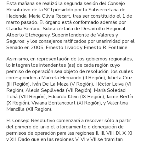
Esta mañana se realizó la segunda sesión del Consejo
Resolutivo de la SCJ presidido por la Subsecretaria de
Hacienda, María Olivia Recart, tras ser constituido el 1 de
marzo pasado. El órgano está conformado además por
Claudia Serrano, Subsecretaria de Desarrollo Regional;
Alberto Etchegaray, Superintendente de Valores y
Seguros; y los consejeros ratificados por unanimidad por el
Senado en 2005, Ernesto Livacic y Ernesto R. Fontaine.
Asimismo, en representación de los gobiernos regionales,
lo integran los intendentes (as) de cada región cuyo
permiso de operación sea objeto de resolución, los cuales
corresponden a Marcela Hernando (II Región), Julieta Cruz
(III Región), Iván De La Maza (V Región), Héctor Leiva (VI
Región), Alexis Sepúlveda (VII Región), María Soledad
Tohá (VIII Región), Eduardo Klein (IX Región), Jaime Bertín
(X Región), Viviana Bentancourt (XI Región), y Valentina
Mancilla (XII Región).
El Consejo Resolutivo comenzará a resolver sólo a partir
del primero de junio el otorgamiento o denegación de
permisos de operación para las regiones II, III, VIII, IX, X, XI
y XII. Dado que en las regiones V, VI y VII se tramitan