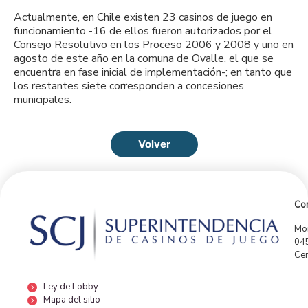
Actualmente, en Chile existen 23 casinos de juego en
funcionamiento -16 de ellos fueron autorizados por el
Consejo Resolutivo en los Proceso 2006 y 2008 y uno en
agosto de este año en la comuna de Ovalle, el que se
encuentra en fase inicial de implementación-; en tanto que
los restantes siete corresponden a concesiones
municipales.
Volver
Con
Mor
04
Cen
Ley de Lobby
Mapa del sitio