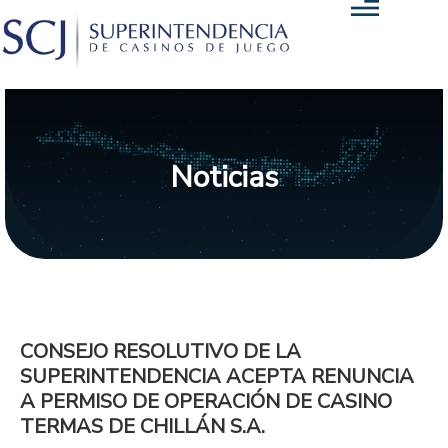
Noticias
CONSEJO RESOLUTIVO DE LA
SUPERINTENDENCIA ACEPTA RENUNCIA
A PERMISO DE OPERACIÓN DE CASINO
TERMAS DE CHILLÁN S.A.