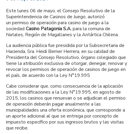
Este lunes 06 de mayo, el Consejo Resolutivo de la
Superintendencia de Casinos de Juego, autorizó
un permiso de operación para casino de juego a la
sociedad
Casino Patagonia S.A.
para la comuna de
Natales, Región de Magallanes y la Antártica Chilena.
La audiencia pública fue presidida por la Subsecretaria de
Hacienda, Sra. Heidi Berner Herrera, en su calidad de
Presidenta del Consejo Resolutivo, órgano colegiado que
tiene la atribución exclusiva de otorgar, denegar, renovar y
revocar los permisos de operación de casinos de juego en
el país, de acuerdo con la Ley N°19.995
Cabe considerar que, como consecuencia de la aplicación
de las modificaciones a la Ley N°19.995, en agosto de
2015, los casinos que renuevan o se adjudican el permiso
de operación deberán pagar anualmente a las
municipalidades una oferta económica, que corresponde a
un aporte adicional al que se entrega por concepto de
impuesto específico por sus ingresos brutos y las visitas
que recibe.