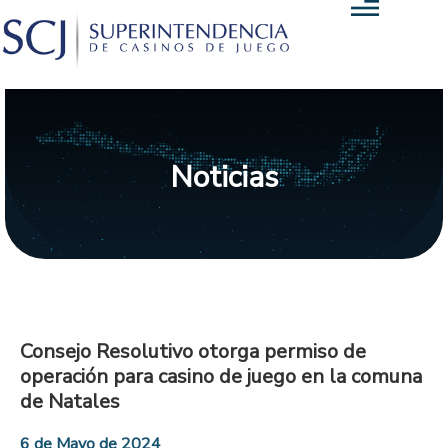
Noticias
Consejo Resolutivo otorga permiso de
operación para casino de juego en la comuna
de Natales
6 de Mayo de 2024