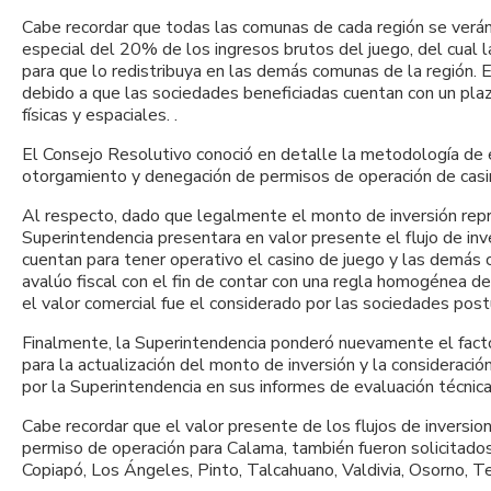
Cabe recordar que todas las comunas de cada región se verá
especial del 20% de los ingresos brutos del juego, del cual l
para que lo redistribuya en las demás comunas de la región. 
debido a que las sociedades beneficiadas cuentan con un plazo
físicas y espaciales. .
El Consejo Resolutivo conoció en detalle la metodología de e
otorgamiento y denegación de permisos de operación de casi
Al respecto, dado que legalmente el monto de inversión repr
Superintendencia presentara en valor presente el flujo de i
cuentan para tener operativo el casino de juego y las demás ob
avalúo fiscal con el fin de contar con una regla homogénea d
el valor comercial fue el considerado por las sociedades po
Finalmente, la Superintendencia ponderó nuevamente el facto
para la actualización del monto de inversión y la considerac
por la Superintendencia en sus informes de evaluación técnica
Cabe recordar que el valor presente de los flujos de inversio
permiso de operación para Calama, también fueron solicitados
Copiapó, Los Ángeles, Pinto, Talcahuano, Valdivia, Osorno, 