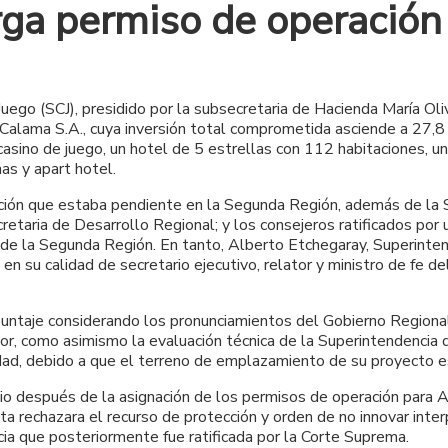
rga permiso de operación
uego (SCJ), presidido por la subsecretaria de Hacienda María Oli
Calama S.A., cuya inversión total comprometida asciende a 27,8
 casino de juego, un hotel de 5 estrellas con 112 habitaciones, u
nas y apart hotel.
ación que estaba pendiente en la Segunda Región, además de la S
etaria de Desarrollo Regional; y los consejeros ratificados por
 de la Segunda Región. En tanto, Alberto Etchegaray, Superinte
y en su calidad de secretario ejecutivo, relator y ministro de f
taje considerando los pronunciamientos del Gobierno Regional y
r, como asimismo la evaluación técnica de la Superintendencia 
dad, debido a que el terreno de emplazamiento de su proyecto e
o después de la asignación de los permisos de operación para A
 rechazara el recurso de protección y orden de no innovar inter
ia que posteriormente fue ratificada por la Corte Suprema.