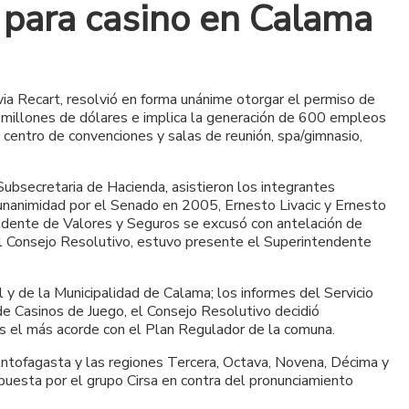
 para casino en Calama
via Recart, resolvió en forma unánime otorgar el permiso de
 millones de dólares e implica la generación de 600 empleos
n centro de convenciones y salas de reunión, spa/gimnasio,
ubsecretaria de Hacienda, asistieron los integrantes
 unanimidad por el Senado en 2005, Ernesto Livacic y Ernesto
ndente de Valores y Seguros se excusó con antelación de
e del Consejo Resolutivo, estuvo presente el Superintendente
 de la Municipalidad de Calama; los informes del Servicio
de Casinos de Juego, el Consejo Resolutivo decidió
s el más acorde con el Plan Regulador de la comuna.
ntofagasta y las regiones Tercera, Octava, Novena, Décima y
puesta por el grupo Cirsa en contra del pronunciamiento