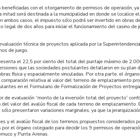
n beneficiadas con el otorgamiento de permisos de operación, y
a mitad será destinada a la municipalidad en donde se localice el
En ambos casos, el impuesto sólo podrá ser invertido en obras de
 legal de dos años para iniciar el funcionamiento del casino de 
valuación técnica de proyectos aplicada por la Superintendencia,
nos de juego.
esenta el 22,5 por ciento del total del puntaje máximo de 2.000
nversiones que las sociedades postulantes detallaron en su plan
ras física y espacialmente vinculadas. Por otra parte, el órgano
e comparación relativa al valor del terreno de emplazamiento p
stulantes en el Formulario de Formalización de Proyectos entreg
r de evaluación “monto de la inversión total del proyecto” con
ión del valor del avalúo fiscal de cada terreno de emplazamiento
 sólo presentaron variaciones marginales, ya que la jerarquizaci
nes y el avalúo fiscal de los terrenos propuestos considerados p
 por el órgano colegiado para decidir los 9 permisos de operaci
Temuco y Punta Arenas.