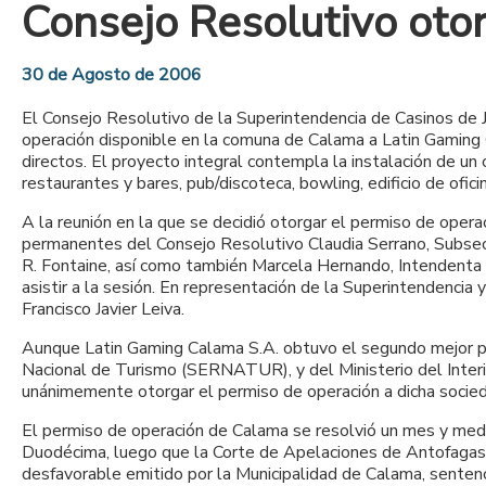
Consejo Resolutivo oto
30 de Agosto de 2006
El Consejo Resolutivo de la Superintendencia de Casinos de J
operación disponible en la comuna de Calama a Latin Gaming 
directos. El proyecto integral contempla la instalación de un
restaurantes y bares, pub/discoteca, bowling, edificio de ofici
A la reunión en la que se decidió otorgar el permiso de oper
permanentes del Consejo Resolutivo Claudia Serrano, Subsecr
R. Fontaine, así como también Marcela Hernando, Intendenta
asistir a la sesión. En representación de la Superintendencia 
Francisco Javier Leiva.
Aunque Latin Gaming Calama S.A. obtuvo el segundo mejor pun
Nacional de Turismo (SERNATUR), y del Ministerio del Interio
unánimemente otorgar el permiso de operación a dicha socie
El permiso de operación de Calama se resolvió un mes y medi
Duodécima, luego que la Corte de Apelaciones de Antofagasta
desfavorable emitido por la Municipalidad de Calama, sentenc