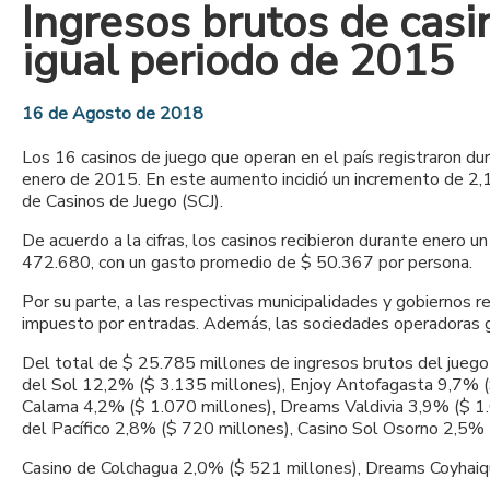
Ingresos brutos de cas
igual periodo de 2015
16 de Agosto de 2018
Los 16 casinos de juego que operan en el país registraron du
enero de 2015. En este aumento incidió un incremento de 2,1
de Casinos de Juego (SCJ).
De acuerdo a la cifras, los casinos recibieron durante enero
472.680, con un gasto promedio de $ 50.367 por persona.
Por su parte, a las respectivas municipalidades y gobiernos r
impuesto por entradas. Además, las sociedades operadoras g
Del total de $ 25.785 millones de ingresos brutos del jueg
del Sol 12,2% ($ 3.135 millones), Enjoy Antofagasta 9,7% 
Calama 4,2% ($ 1.070 millones), Dreams Valdivia 3,9% ($ 1.
del Pacífico 2,8% ($ 720 millones), Casino Sol Osorno 2,5% 
Casino de Colchagua 2,0% ($ 521 millones), Dreams Coyhaiqu