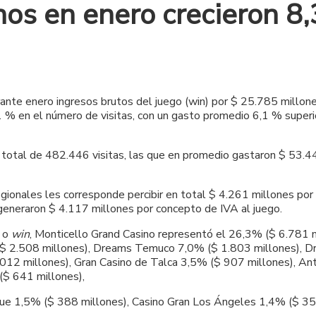
inos en enero crecieron 
rante enero ingresos brutos del juego (win) por $ 25.785 millo
 % en el número de visitas, con un gasto promedio 6,1 % superi
 un total de 482.446 visitas, las que en promedio gastaron $ 53.
egionales les corresponde percibir en total $ 4.261 millones por
eneraron $ 4.117 millones por concepto de IVA al juego.
o o
win
, Monticello Grand Casino representó el 26,3% ($ 6.781 m
($ 2.508 millones), Dreams Temuco 7,0% ($ 1.803 millones), D
012 millones), Gran Casino de Talca 3,5% ($ 907 millones), An
($ 641 millones),
e 1,5% ($ 388 millones), Casino Gran Los Ángeles 1,4% ($ 359 