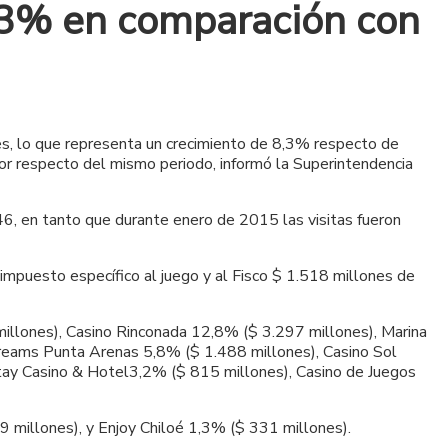
8,3% en comparación con
nes, lo que representa un crecimiento de 8,3% respecto de
or respecto del mismo periodo, informó la Superintendencia
446, en tanto que durante enero de 2015 las visitas fueron
 impuesto específico al juego y al Fisco $ 1.518 millones de
illones), Casino Rinconada 12,8% ($ 3.297 millones), Marina
reams Punta Arenas 5,8% ($ 1.488 millones), Casino Sol
tay Casino & Hotel3,2% ($ 815 millones), Casino de Juegos
millones), y Enjoy Chiloé 1,3% ($ 331 millones).