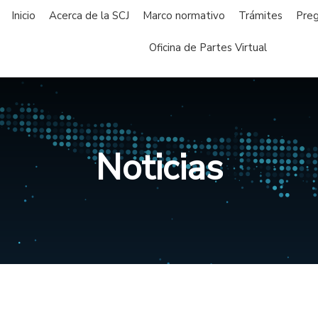
Inicio
Acerca de la SCJ
Marco normativo
Trámites
Preg
Oficina de Partes Virtual
Noticias