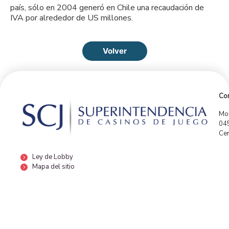
país, sólo en 2004 generó en Chile una recaudación de
IVA por alrededor de US millones.
Volver
Con
Mor
04
Cen
Ley de Lobby
Mapa del sitio