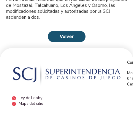
de Mostazal, Talcahuano, Los Ángeles y Osorno, las
modificaciones solicitadas y autorizadas por la SCJ
ascienden a dos.
Volver
Con
Mor
04
Cen
Ley de Lobby
Mapa del sitio