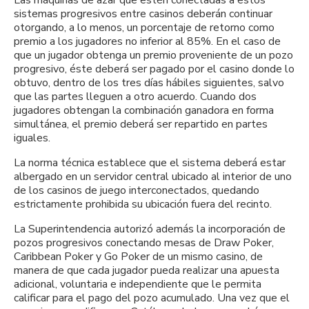
sistemas progresivos entre casinos deberán continuar
otorgando, a lo menos, un porcentaje de retorno como
premio a los jugadores no inferior al 85%. En el caso de
que un jugador obtenga un premio proveniente de un pozo
progresivo, éste deberá ser pagado por el casino donde lo
obtuvo, dentro de los tres días hábiles siguientes, salvo
que las partes lleguen a otro acuerdo. Cuando dos
jugadores obtengan la combinación ganadora en forma
simultánea, el premio deberá ser repartido en partes
iguales.
La norma técnica establece que el sistema deberá estar
albergado en un servidor central ubicado al interior de uno
de los casinos de juego interconectados, quedando
estrictamente prohibida su ubicación fuera del recinto.
La Superintendencia autorizó además la incorporación de
pozos progresivos conectando mesas de Draw Poker,
Caribbean Poker y Go Poker de un mismo casino, de
manera de que cada jugador pueda realizar una apuesta
adicional, voluntaria e independiente que le permita
calificar para el pago del pozo acumulado. Una vez que el