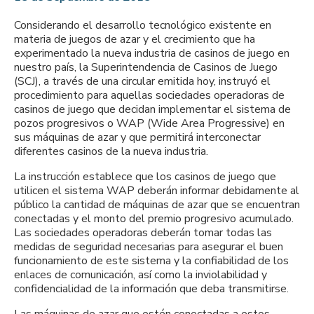
Considerando el desarrollo tecnológico existente en
materia de juegos de azar y el crecimiento que ha
experimentado la nueva industria de casinos de juego en
nuestro país, la Superintendencia de Casinos de Juego
(SCJ), a través de una circular emitida hoy, instruyó el
procedimiento para aquellas sociedades operadoras de
casinos de juego que decidan implementar el sistema de
pozos progresivos o WAP (Wide Area Progressive) en
sus máquinas de azar y que permitirá interconectar
diferentes casinos de la nueva industria.
La instrucción establece que los casinos de juego que
utilicen el sistema WAP deberán informar debidamente al
público la cantidad de máquinas de azar que se encuentran
conectadas y el monto del premio progresivo acumulado.
Las sociedades operadoras deberán tomar todas las
medidas de seguridad necesarias para asegurar el buen
funcionamiento de este sistema y la confiabilidad de los
enlaces de comunicación, así como la inviolabilidad y
confidencialidad de la información que deba transmitirse.
Las máquinas de azar que estén conectadas a estos