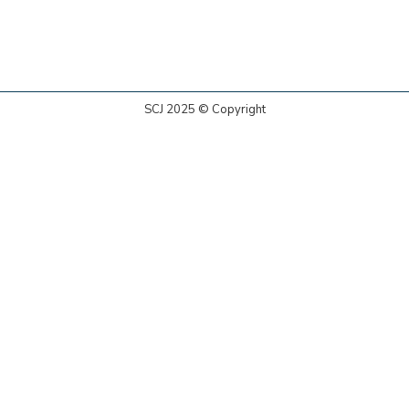
SCJ 2025 © Copyright