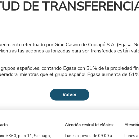
ITUD DE TRANSFERENCI
uerimiento efectuado por Gran Casino de Copiapó S.A. (Egasa-Ne
ientras las acciones autorizadas para ser transferidas están va
grupos españoles, contando Egasa con 51% de la propiedad final
d operadora, mientras que el grupo español Egasa aumenta de 51
Volver
acto
Atención central telefónica:
Atención
ndé 360, piso 11, Santiago,
Lunes a jueves de 09:00 a
Lunes a