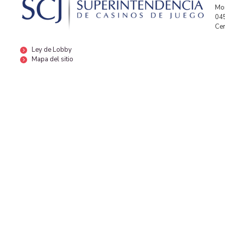
Mor
04
Cen
Ley de Lobby
Mapa del sitio