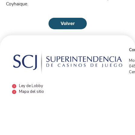
Coyhaique.
Volver
Con
Mor
04
Cen
Ley de Lobby
Mapa del sitio