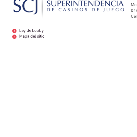
Mor
04
Cen
Ley de Lobby
Mapa del sitio