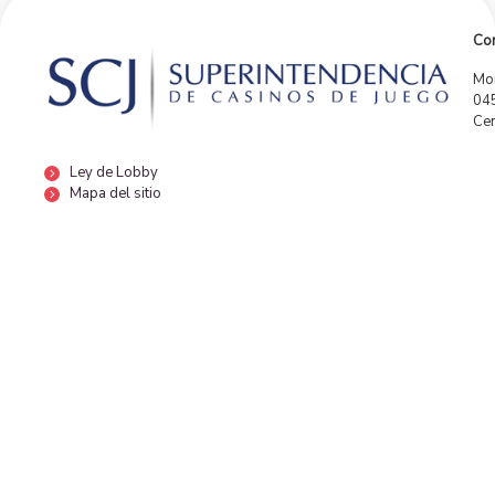
Con
Mor
04
Cen
Ley de Lobby
Mapa del sitio