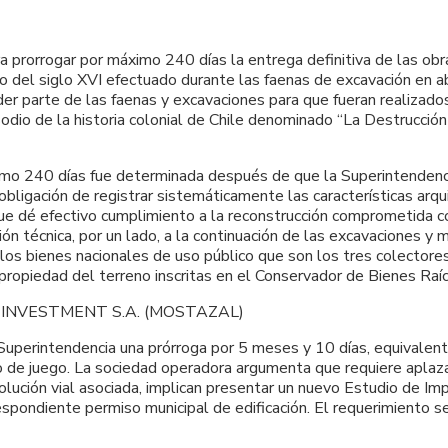
prorrogar por máximo 240 días la entrega definitiva de las obra
del siglo XVI efectuado durante las faenas de excavación en ab
 parte de las faenas y excavaciones para que fueran realizados 
dio de la historia colonial de Chile denominado “La Destrucción
ximo 240 días fue determinada después de que la Superintendenci
obligación de registrar sistemáticamente las características arqu
ue dé efectivo cumplimiento a la reconstrucción comprometida c
ón técnica, por un lado, a la continuación de las excavaciones y m
 los bienes nacionales de uso público que son los tres colectores
propiedad del terreno inscritas en el Conservador de Bienes Raíc
 INVESTMENT S.A. (MOSTAZAL)
 Superintendencia una prórroga por 5 meses y 10 días, equivalen
ino de juego. La sociedad operadora argumenta que requiere apla
 solución vial asociada, implican presentar un nuevo Estudio de 
pondiente permiso municipal de edificación. El requerimiento se