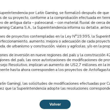
Superintendencia por Latin Gaming, se formalizó después de que
s de su proyecto, conforme a la comprobación efectuada en terr
 de antigua data – paleocanal – con material fluvial de cerca d
aming Calama S.A., la Superintendencia informa su detalle, ante
nes de proyectos contempladas en la Ley N°19.995, la Superinten
erfeccionamiento, aumento, mejora o adecuación de cada proyecto
, de urbanismo y construcción, viales y agrícolas, y/o en la propi
lones de inversión en nueve regiones del país y la construcción
ones del país, las once autorizaciones de modificaciones de pro
nsejo Resolutivo, implican un aumento de US2,7 millones en la i
mente hasta ahora corresponden a los proyectos de Antofagasta,
atin Gaming), las solicitudes de modificaciones efectuadas por 
 vez que la Superintendencia adopte las resoluciones correspond
Volver