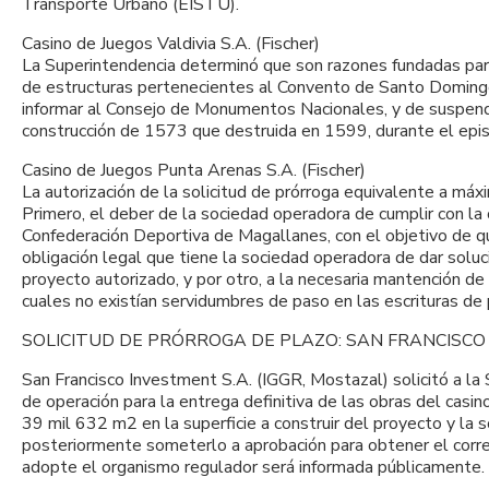
Transporte Urbano (EISTU).
Casino de Juegos Valdivia S.A. (Fischer)
La Superintendencia determinó que son razones fundadas para 
de estructuras pertenecientes al Convento de Santo Domingo 
informar al Consejo de Monumentos Nacionales, y de suspender
construcción de 1573 que destruida en 1599, durante el episo
Casino de Juegos Punta Arenas S.A. (Fischer)
La autorización de la solicitud de prórroga equivalente a má
Primero, el deber de la sociedad operadora de cumplir con la 
Confederación Deportiva de Magallanes, con el objetivo de q
obligación legal que tiene la sociedad operadora de dar soluci
proyecto autorizado, y por otro, a la necesaria mantención de
cuales no existían servidumbres de paso en las escrituras de 
SOLICITUD DE PRÓRROGA DE PLAZO: SAN FRANCISCO
San Francisco Investment S.A. (IGGR, Mostazal) solicitó a la
de operación para la entrega definitiva de las obras del cas
39 mil 632 m2 en la superficie a construir del proyecto y la
posteriormente someterlo a aprobación para obtener el corres
adopte el organismo regulador será informada públicamente.