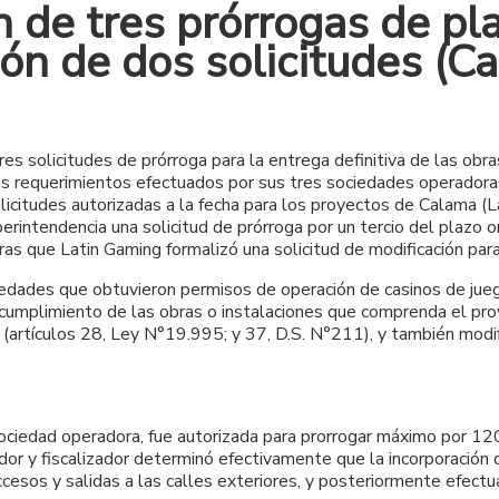
n de tres prórrogas de pl
ón de dos solicitudes (C
res solicitudes de prórroga para la entrega definitiva de las ob
os requerimientos efectuados por sus tres sociedades operadoras
icitudes autorizadas a la fecha para los proyectos de Calama (L
rintendencia una solicitud de prórroga por un tercio del plazo 
tras que Latin Gaming formalizó una solicitud de modificación p
dades que obtuvieron permisos de operación de casinos de juego
 cumplimiento de las obras o instalaciones que comprenda el pro
artículos 28, Ley N°19.995; y 37, D.S. N°211), y también modific
ciedad operadora, fue autorizada para prorrogar máximo por 120 
lador y fiscalizador determinó efectivamente que la incorporaci
cesos y salidas a las calles exteriores, y posteriormente efect