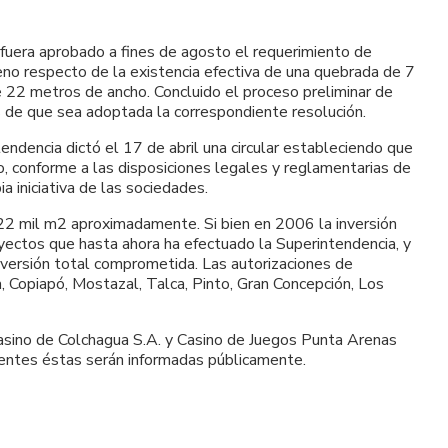
 fuera aprobado a fines de agosto el requerimiento de
eno respecto de la existencia efectiva de una quebrada de 7
e 22 metros de ancho. Concluido el proceso preliminar de
s de que sea adoptada la correspondiente resolución.
dencia dictó el 17 de abril una circular estableciendo que
, conforme a las disposiciones legales y reglamentarias de
a iniciativa de las sociedades.
 422 mil m2 aproximadamente. Si bien en 2006 la inversión
yectos que hasta ahora ha efectuado la Superintendencia, y
nversión total comprometida. Las autorizaciones de
 Copiapó, Mostazal, Talca, Pinto, Gran Concepción, Los
Casino de Colchagua S.A. y Casino de Juegos Punta Arenas
ientes éstas serán informadas públicamente.