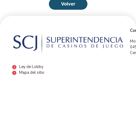
Volver
Con
Mor
04
Cen
Ley de Lobby
Mapa del sitio