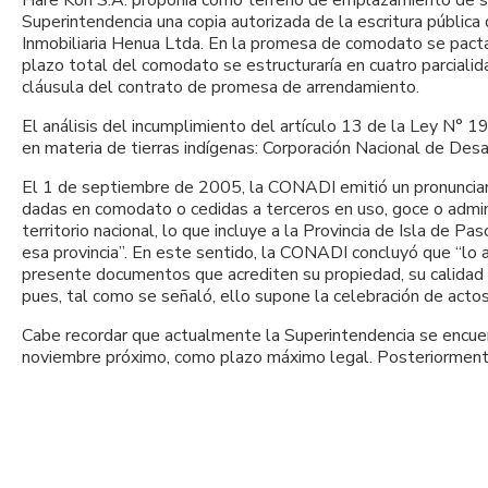
Hare Kori S.A. proponía como terreno de emplazamiento de su
Superintendencia una copia autorizada de la escritura públi
Inmobiliaria Henua Ltda. En la promesa de comodato se pactaba
plazo total del comodato se estructuraría en cuatro parciali
cláusula del contrato de promesa de arrendamiento.
El análisis del incumplimiento del artículo 13 de la Ley N° 1
en materia de tierras indígenas: Corporación Nacional de De
El 1 de septiembre de 2005, la CONADI emitió un pronunciami
dadas en comodato o cedidas a terceros en uso, goce o admini
territorio nacional, lo que incluye a la Provincia de Isla de 
esa provincia”. En este sentido, la CONADI concluyó que “lo a
presente documentos que acrediten su propiedad, su calidad d
pues, tal como se señaló, ello supone la celebración de actos
Cabe recordar que actualmente la Superintendencia se encuent
noviembre próximo, como plazo máximo legal. Posteriormente