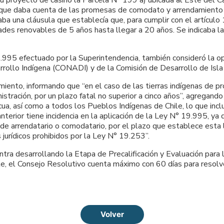
 proyecto de casino la Parcela N° 199 a) ubicada al Este del Ca
ca que daba cuenta de las promesas de comodato y arrendamiento
 una cláusula que establecía que, para cumplir con el artículo 13
dades renovables de 5 años hasta llegar a 20 años. Se indicaba 
9.995 efectuado por la Superintendencia, también consideró la op
sarrollo Indígena (CONADI) y de la Comisión de Desarrollo de Is
ento, informando que “en el caso de las tierras indígenas de pr
stración, por un plazo fatal no superior a cinco años”, agregand
Pascua, así como a todos los Pueblos Indígenas de Chile, lo que in
nterior tiene incidencia en la aplicación de la Ley N° 19.995, y
e arrendatario o comodatario, por el plazo que establece esta l
 jurídicos prohibidos por la Ley N° 19.253”.
ra desarrollando la Etapa de Precalificación y Evaluación para 
, el Consejo Resolutivo cuenta máximo con 60 días para resolv
Volver