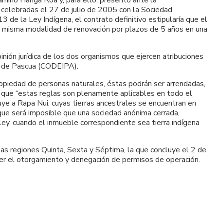
mino Hanga Roa y, para ello, presentó ante la
 celebradas el 27 de julio de 2005 con la Sociedad
 de la Ley Indígena, el contrato definitivo estipularía que el
la misma modalidad de renovación por plazos de 5 años en una
inión jurídica de los dos organismos que ejercen atribuciones
la de Pascua (CODEIPA).
opiedad de personas naturales, éstas podrán ser arrendadas,
o que “estas reglas son plenamente aplicables en todo el
cluye a Rapa Nui, cuyas tierras ancestrales se encuentran en
a que será imposible que una sociedad anónima cerrada,
ey, cuando el inmueble correspondiente sea tierra indígena
las regiones Quinta, Sexta y Séptima, la que concluye el 2 de
er el otorgamiento y denegación de permisos de operación.