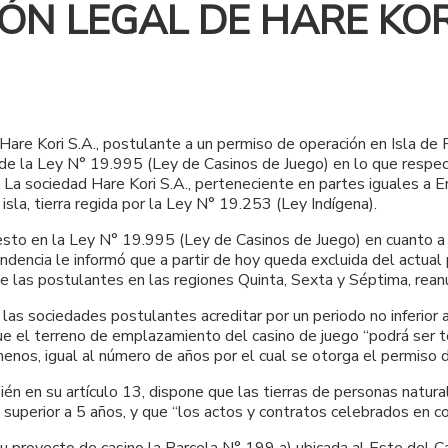
N LEGAL DE HARE KORI 
Hare Kori S.A., postulante a un permiso de operación en Isla de
 de la Ley N° 19.995 (Ley de Casinos de Juego) en lo que respec
a sociedad Hare Kori S.A., perteneciente en partes iguales a Enj
sla, tierra regida por la Ley N° 19.253 (Ley Indígena).
esto en la Ley N° 19.995 (Ley de Casinos de Juego) en cuanto 
endencia le informó que a partir de hoy queda excluida del actua
de las postulantes en las regiones Quinta, Sexta y Séptima, rean
 las sociedades postulantes acreditar por un periodo no inferior
a que el terreno de emplazamiento del casino de juego “podrá ser
nos, igual al número de años por el cual se otorga el permiso d
én en su artículo 13, dispone que las tierras de personas natur
o superior a 5 años, y que “los actos y contratos celebrados en c