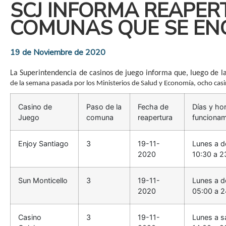
SCJ INFORMA REAPER
COMUNAS QUE SE ENC
19 de Noviembre de 2020
La Superintendencia de casinos de juego informa que, luego de l
de la semana pasada por los Ministerios de Salud y Economía, ocho casi
Casino de
Paso de la
Fecha de
Días y ho
Juego
comuna
reapertura
funcionam
Enjoy Santiago
3
19-11-
Lunes a d
2020
10:30 a 2
Sun Monticello
3
19-11-
Lunes a d
2020
05:00 a 2
Casino
3
19-11-
Lunes a s