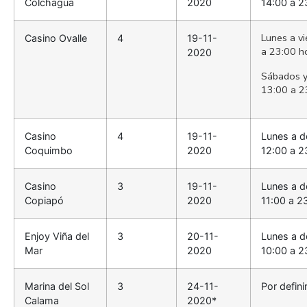
Colchagua
2020
14:00 a 2
Lunes a vi
Casino Ovalle
4
19-11-
a 23:00 h
2020
Sábados y
13:00 a 2
Casino
4
19-11-
Lunes a d
Coquimbo
2020
12:00 a 2
Casino
3
19-11-
Lunes a d
Copiapó
2020
11:00 a 2
Enjoy Viña del
3
20-11-
Lunes a d
Mar
2020
10:00 a 2
Marina del Sol
3
24-11-
Por defini
Calama
2020*