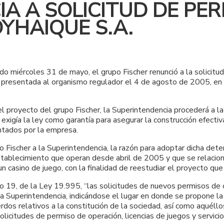
IA A SOLICITUD DE PE
YHAIQUE S.A.
o miércoles 31 de mayo, el grupo Fischer renunció a la solicit
ido presentada al organismo regulador el 4 de agosto de 2005, 
el proyecto del grupo Fischer, la Superintendencia procederá a la
xigía la ley como garantía para asegurar la construcción efecti
ntados por la empresa.
Fischer a la Superintendencia, la razón para adoptar dicha deter
stablecimiento que operan desde abril de 2005 y que se relacion
un casino de juego, con la finalidad de reestudiar el proyecto q
lo 19, de la Ley 19.995, “las solicitudes de nuevos permisos de
 Superintendencia, indicándose el lugar en donde se propone la 
rdos relativos a la constitución de la sociedad, así como aquél
olicitudes de permiso de operación, licencias de juegos y servici