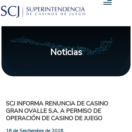
Noticias
SCJ INFORMA RENUNCIA DE CASINO
GRAN OVALLE S.A. A PERMISO DE
OPERACIÓN DE CASINO DE JUEGO
18 de Septiembre de 2018