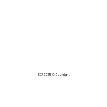
SCJ 2025 © Copyright