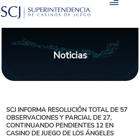
Noticias
SCJ INFORMA RESOLUCIÓN TOTAL DE 57
OBSERVACIONES Y PARCIAL DE 27,
CONTINUANDO PENDIENTES 12 EN
CASINO DE JUEGO DE LOS ÁNGELES