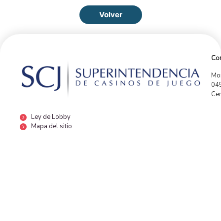
Volver
Con
Mor
04
Cen
Ley de Lobby
Mapa del sitio