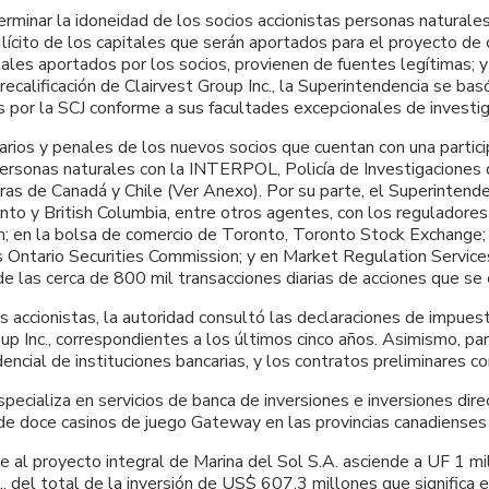
rminar la idoneidad de los socios accionistas personas naturales
igen lícito de los capitales que serán aportados para el proyecto 
ales aportados por los socios, provienen de fuentes legítimas; y e
 precalificación de Clairvest Group Inc., la Superintendencia se b
 por la SCJ conforme a sus facultades excepcionales de investig
rios y penales de los nuevos socios que cuentan con una partici
personas naturales con la INTERPOL, Policía de Investigaciones d
cieras de Canadá y Chile (Ver Anexo). Por su parte, el Superinten
onto y British Columbia, entre otros agentes, con los regulador
n; en la bolsa de comercio de Toronto, Toronto Stock Exchange
Ontario Securities Commission; y en Market Regulation Services
de las cerca de 800 mil transacciones diarias de acciones que se
s accionistas, la autoridad consultó las declaraciones de impuest
 Inc., correspondientes a los últimos cinco años. Asimismo, para 
idencial de instituciones bancarias, y los contratos preliminares
specializa en servicios de banca de inversiones e inversiones d
 de doce casinos de juego Gateway en las provincias canadienses
rse al proyecto integral de Marina del Sol S.A. asciende a UF 1 m
., del total de la inversión de US$ 607,3 millones que significa 