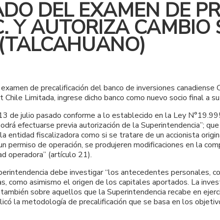
ADO DEL EXAMEN DE PR
. Y AUTORIZA CAMBIO 
. (TALCAHUANO)
xamen de precalificación del banco de inversiones canadiense Cla
st Chile Limitada, ingrese dicho banco como nuevo socio final a s
13 de julio pasado conforme a lo establecido en la Ley N°19.995
odrá efectuarse previa autorización de la Superintendencia”; que
entidad fiscalizadora como si se tratare de un accionista original
un permiso de operación, se produjeren modificaciones en la comp
ad operadora” (artículo 21).
perintendencia debe investigar “los antecedentes personales, come
s, como asimismo el origen de los capitales aportados. La invest
ambién sobre aquellos que la Superintendencia recabe en ejercic
licó la metodología de precalificación que se basa en los objet