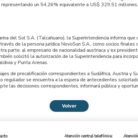
al, representando un 54,26% equivalente a US$ 329,51 millones.
arina del Sol S.A. (Talcahuano), la Superintendencia informa que c
 través de la persona jurídica NovoSun S.A., como socios finales
 otra parte, al empresario de nacionalidad austriaca y ex preside
bién solicitó la autorización de la Superintendencia para incorp
aldivia y Punta Arenas.
jes de precalificación correspondientes a Sudáfrica, Austria y Su
mo regulador se encuentra a la espera de antecedentes solicita
opte las decisiones correspondientes, informará pública y oport
Volver
acto
Atención central telefónica:
Atención