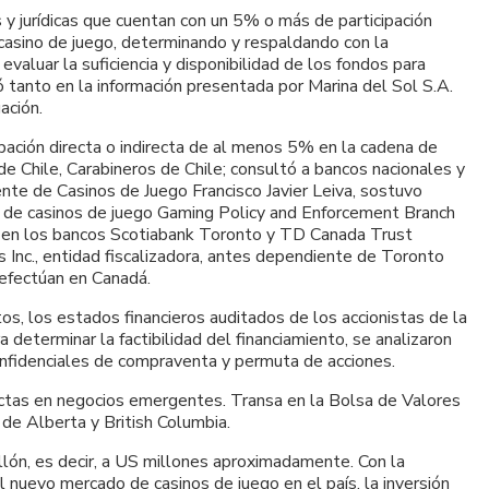
 y jurídicas que cuentan con un 5% o más de participación
de casino de juego, determinando y respaldando con la
valuar la suficiencia y disponibilidad de los fondos para
asó tanto en la información presentada por Marina del Sol S.A.
ación.
pación directa o indirecta de al menos 5% en la cadena de
e Chile, Carabineros de Chile; consultó a bancos nacionales y
dente de Casinos de Juego Francisco Javier Leiva, sostuvo
es de casinos de juego Gaming Policy and Enforcement Branch
; en los bancos Scotiabank Toronto y TD Canada Trust
 Inc., entidad fiscalizadora, antes dependiente de Toronto
 efectúan en Canadá.
os, los estados financieros auditados de los accionistas de la
determinar la factibilidad del financiamiento, se analizaron
 confidenciales de compraventa y permuta de acciones.
irectas en negocios emergentes. Transa en la Bolsa de Valores
 de Alberta y British Columbia.
illón, es decir, a US millones aproximadamente. Con la
el nuevo mercado de casinos de juego en el país, la inversión