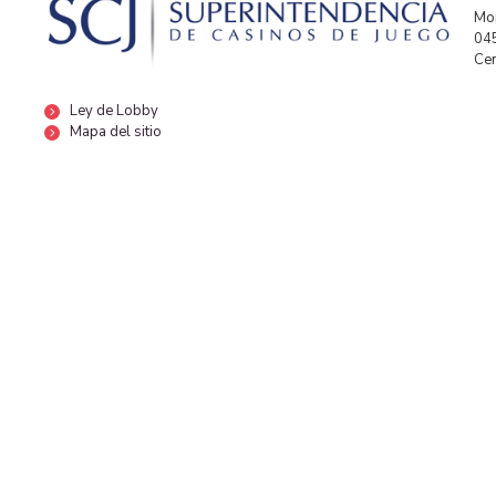
Mor
04
Cen
Ley de Lobby
Mapa del sitio