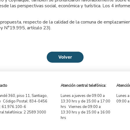
stro y Coyhaique, también se pronunciaron favorablemente sobre 
esde las perspectivas social, económica y turística. Los 4 infor
ropuesta, respecto de la calidad de la comuna de emplazamien
Ley N°19.995, artículo 23).
Volver
acto
Atención central telefónica:
Atención
ndé 360, piso 11, Santiago,
Lunes a jueves de 09:00 a
Lunes a
e Código Postal: 834-0456
13:30 hrs y de 15:00 a 17:00
09:00 a
 61.976.100-6
hrs Viernes de 09:00 a
ral telefónica: 2 2589 3000
13:30 hrs y de 15:00 a 16:00
hrs