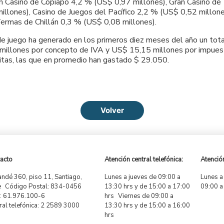
an Casino de Copiapó 4,2 % (US$ 0,97 millones), Gran Casino de
illones), Casino de Juegos del Pacífico 2,2 % (US$ 0,52 millon
ermas de Chillán 0,3 % (US$ 0,08 millones).
s de juego ha generado en los primeros diez meses del año un to
millones por concepto de IVA y US$ 15,15 millones por impuesto
itas, las que en promedio han gastado $ 29.050.
Volver
acto
Atención central telefónica:
Atención
ndé 360, piso 11, Santiago,
Lunes a jueves de 09:00 a
Lunes a
e Código Postal: 834-0456
13:30 hrs y de 15:00 a 17:00
09:00 a
 61.976.100-6
hrs Viernes de 09:00 a
ral telefónica: 2 2589 3000
13:30 hrs y de 15:00 a 16:00
hrs