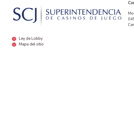
Con
Mor
04
Cen
Ley de Lobby
Mapa del sitio