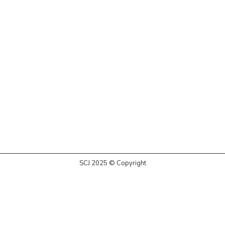
SCJ 2025 © Copyright