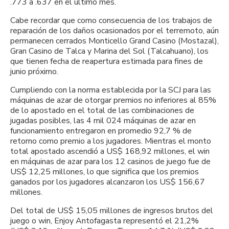
.773 a .637 en el último mes.
Cabe recordar que como consecuencia de los trabajos de
reparación de los daños ocasionados por el terremoto, aún
permanecen cerrados Monticello Grand Casino (Mostazal),
Gran Casino de Talca y Marina del Sol (Talcahuano), los
que tienen fecha de reapertura estimada para fines de
junio próximo.
Cumpliendo con la norma establecida por la SCJ para las
máquinas de azar de otorgar premios no inferiores al 85%
de lo apostado en el total de las combinaciones de
jugadas posibles, las 4 mil 024 máquinas de azar en
funcionamiento entregaron en promedio 92,7 % de
retorno como premio a los jugadores. Mientras el monto
total apostado ascendió a US$ 168,92 millones, el win
en máquinas de azar para los 12 casinos de juego fue de
US$ 12,25 millones, lo que significa que los premios
ganados por los jugadores alcanzaron los US$ 156,67
millones.
Del total de US$ 15,05 millones de ingresos brutos del
juego o win, Enjoy Antofagasta representó el 21,2%