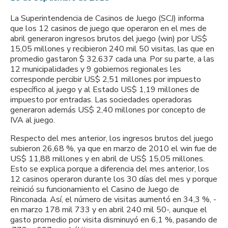
La Superintendencia de Casinos de Juego (SCJ) informa
que los 12 casinos de juego que operaron en el mes de
abril generaron ingresos brutos del juego (win) por US$
15,05 millones y recibieron 240 mil 50 visitas, las que en
promedio gastaron $ 32.637 cada una. Por su parte, a las
12 municipalidades y 9 gobiernos regionales les
corresponde percibir US$ 2,51 millones por impuesto
específico al juego y al Estado US$ 1,19 millones de
impuesto por entradas. Las sociedades operadoras
generaron además US$ 2,40 millones por concepto de
IVA al juego.
Respecto del mes anterior, los ingresos brutos del juego
subieron 26,68 %, ya que en marzo de 2010 el win fue de
US$ 11,88 millones y en abril de US$ 15,05 millones.
Esto se explica porque a diferencia del mes anterior, los
12 casinos operaron durante los 30 días del mes y porque
reinició su funcionamiento el Casino de Juego de
Rinconada. Así, el número de visitas aumentó en 34,3 %, -
en marzo 178 mil 733 y en abril 240 mil 50-, aunque el
gasto promedio por visita disminuyó en 6,1 %, pasando de