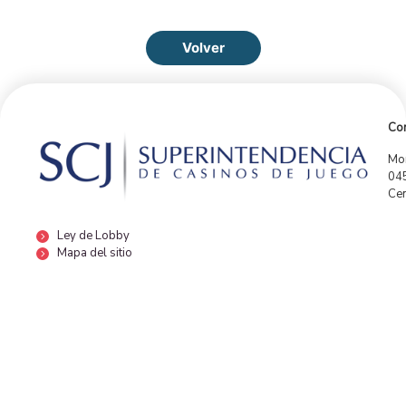
Volver
Con
Mor
04
Cen
Ley de Lobby
Mapa del sitio