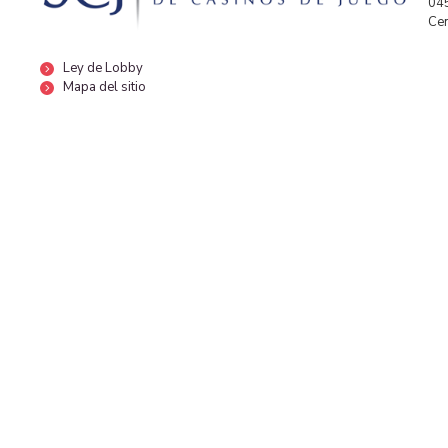
04
Cen
Ley de Lobby
Mapa del sitio