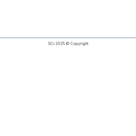
SCJ 2025 © Copyright