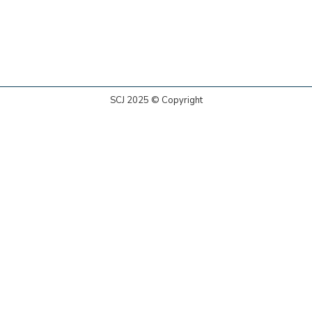
SCJ 2025 © Copyright