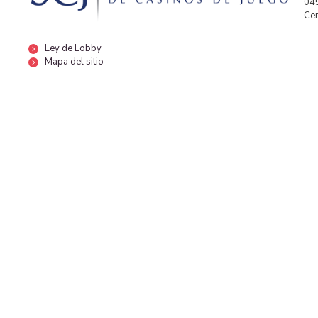
04
Cen
Ley de Lobby
Mapa del sitio