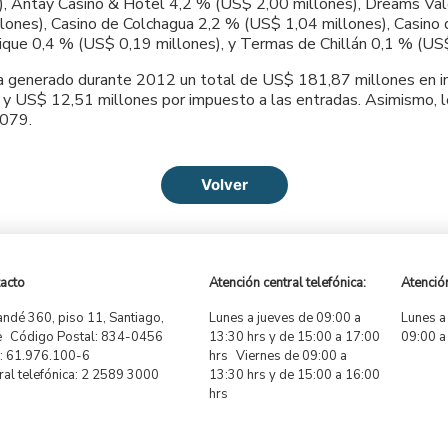
), Antay Casino & Hotel 4,2 % (US$ 2,00 millones), Dreams Vald
ones), Casino de Colchagua 2,2 % (US$ 1,04 millones), Casino d
que 0,4 % (US$ 0,19 millones), y Termas de Chillán 0,1 % (US$
go ha generado durante 2012 un total de US$ 181,87 millones en
y US$ 12,51 millones por impuesto a las entradas. Asimismo, los
.079.
Volver
acto
Atención central telefónica:
Atención
ndé 360, piso 11, Santiago,
Lunes a jueves de 09:00 a
Lunes a
e Código Postal: 834-0456
13:30 hrs y de 15:00 a 17:00
09:00 a
 61.976.100-6
hrs Viernes de 09:00 a
ral telefónica: 2 2589 3000
13:30 hrs y de 15:00 a 16:00
hrs