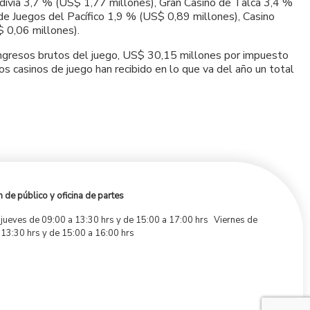
ivia 3,7 % (US$ 1,77 millones), Gran Casino de Talca 3,4 %
e Juegos del Pacífico 1,9 % (US$ 0,89 millones), Casino
 0,06 millones).
 ingresos brutos del juego, US$ 30,15 millones por impuesto
 casinos de juego han recibido en lo que va del año un total
 de público y oficina de partes
 jueves de 09:00 a 13:30 hrs y de 15:00 a 17:00 hrs Viernes de
 13:30 hrs y de 15:00 a 16:00 hrs