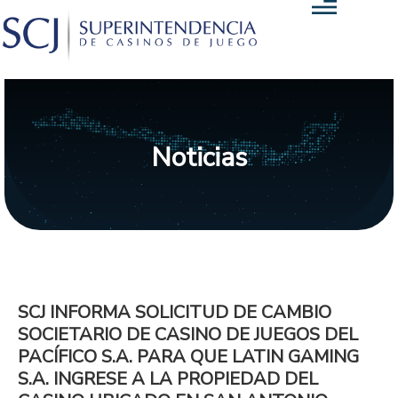
Noticias
SCJ INFORMA SOLICITUD DE CAMBIO
SOCIETARIO DE CASINO DE JUEGOS DEL
PACÍFICO S.A. PARA QUE LATIN GAMING
S.A. INGRESE A LA PROPIEDAD DEL