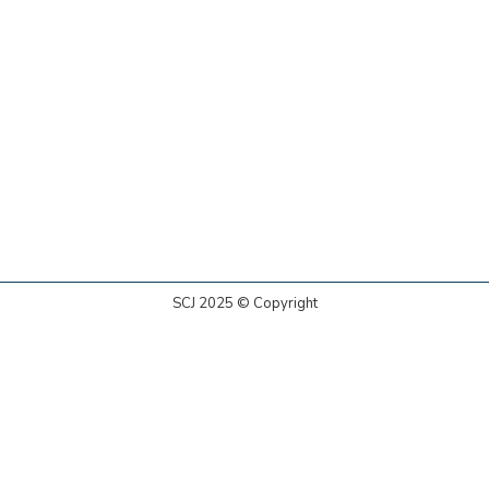
SCJ 2025 © Copyright