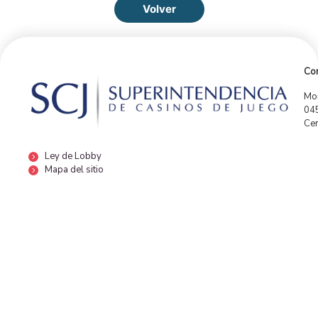
Volver
Con
Mor
04
Cen
Ley de Lobby
Mapa del sitio