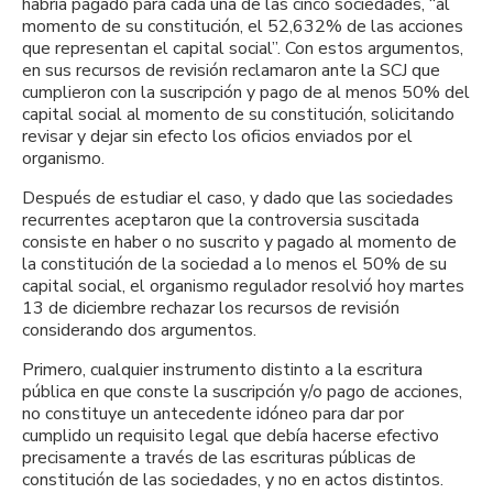
habría pagado para cada una de las cinco sociedades, “al
momento de su constitución, el 52,632% de las acciones
que representan el capital social”. Con estos argumentos,
en sus recursos de revisión reclamaron ante la SCJ que
cumplieron con la suscripción y pago de al menos 50% del
capital social al momento de su constitución, solicitando
revisar y dejar sin efecto los oficios enviados por el
organismo.
Después de estudiar el caso, y dado que las sociedades
recurrentes aceptaron que la controversia suscitada
consiste en haber o no suscrito y pagado al momento de
la constitución de la sociedad a lo menos el 50% de su
capital social, el organismo regulador resolvió hoy martes
13 de diciembre rechazar los recursos de revisión
considerando dos argumentos.
Primero, cualquier instrumento distinto a la escritura
pública en que conste la suscripción y/o pago de acciones,
no constituye un antecedente idóneo para dar por
cumplido un requisito legal que debía hacerse efectivo
precisamente a través de las escrituras públicas de
constitución de las sociedades, y no en actos distintos.