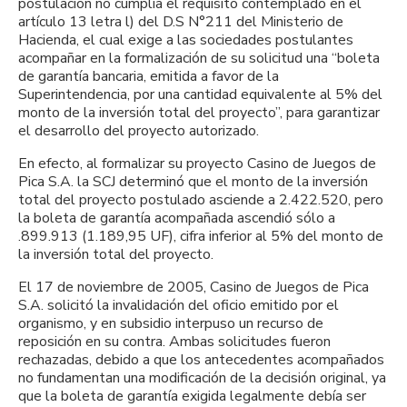
postulación no cumplía el requisito contemplado en el
artículo 13 letra l) del D.S N°211 del Ministerio de
Hacienda, el cual exige a las sociedades postulantes
acompañar en la formalización de su solicitud una “boleta
de garantía bancaria, emitida a favor de la
Superintendencia, por una cantidad equivalente al 5% del
monto de la inversión total del proyecto”, para garantizar
el desarrollo del proyecto autorizado.
En efecto, al formalizar su proyecto Casino de Juegos de
Pica S.A. la SCJ determinó que el monto de la inversión
total del proyecto postulado asciende a 2.422.520, pero
la boleta de garantía acompañada ascendió sólo a
.899.913 (1.189,95 UF), cifra inferior al 5% del monto de
la inversión total del proyecto.
El 17 de noviembre de 2005, Casino de Juegos de Pica
S.A. solicitó la invalidación del oficio emitido por el
organismo, y en subsidio interpuso un recurso de
reposición en su contra. Ambas solicitudes fueron
rechazadas, debido a que los antecedentes acompañados
no fundamentan una modificación de la decisión original, ya
que la boleta de garantía exigida legalmente debía ser