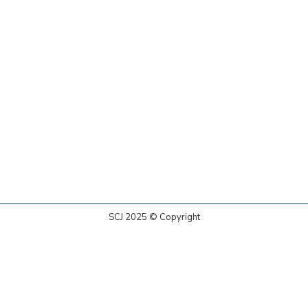
SCJ 2025 © Copyright