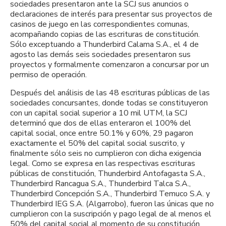
sociedades presentaron ante la SCJ sus anuncios o
declaraciones de interés para presentar sus proyectos de
casinos de juego en las correspondientes comunas,
acompañando copias de las escrituras de constitución.
Sólo exceptuando a Thunderbird Calama S.A., el 4 de
agosto las demás seis sociedades presentaron sus
proyectos y formalmente comenzaron a concursar por un
permiso de operación.
Después del análisis de las 48 escrituras públicas de las
sociedades concursantes, donde todas se constituyeron
con un capital social superior a 10 mil UTM, la SCJ
determinó que dos de ellas enteraron el 100% del
capital social, once entre 50.1% y 60%, 29 pagaron
exactamente el 50% del capital social suscrito, y
finalmente sólo seis no cumplieron con dicha exigencia
legal. Como se expresa en las respectivas escrituras
públicas de constitución, Thunderbird Antofagasta S.A.,
Thunderbird Rancagua S.A., Thunderbird Talca S.A.,
Thunderbird Concepción S.A., Thunderbird Temuco S.A. y
Thunderbird IEG S.A. (Algarrobo), fueron las únicas que no
cumplieron con la suscripción y pago legal de al menos el
50% del capital social al momento de su constitución.