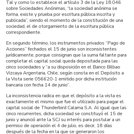
Tal y como lo establece el artículo 3 de la Ley 18.046
sobre Sociedades Anónimas, “la sociedad anónima se
forma, existe y prueba por escritura pública inscrita y
publicada”, siendo el momento de la constitución de una
sociedad, el de otorgamiento de la escritura pública
correspondiente.
En segundo término, los instrumentos privados “Pago de
Acciones” fechados el 15 de junio son inconsistentes
jurídicamente, porque consignan que la suma faltante para
completar el capital social queda depositada para las
cinco sociedades y “a su disposición en el Banco Bilbao
Vizcaya Argentaria, Chile, según consta en el Depósito a
la Vista serie 056620-1 emitido por dicha institución
bancaria con fecha 14 de junio”.
La inconsistencia radica en que el depósito a la vista es
exactamente el mismo que fue el utilizado para pagar el
capital social de Thunderbird Calama S.A. Al igual que las
cinco recurrentes, dicha sociedad se constituyó el 15 de
junio y anunció ante la SCJ su interés para postular a un
permiso de operación el 4 de julio, es decir, 18 días
después de la fecha en la que se generaron los