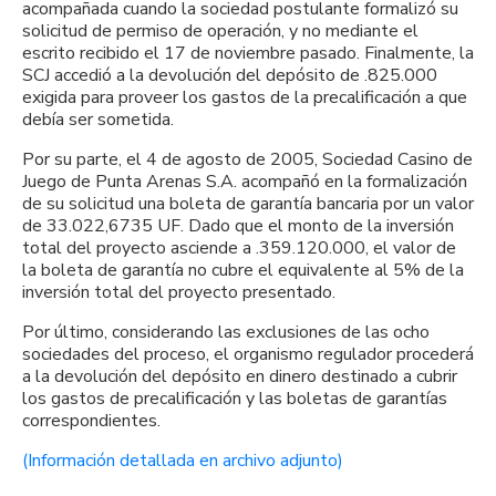
acompañada cuando la sociedad postulante formalizó su
solicitud de permiso de operación, y no mediante el
escrito recibido el 17 de noviembre pasado. Finalmente, la
SCJ accedió a la devolución del depósito de .825.000
exigida para proveer los gastos de la precalificación a que
debía ser sometida.
Por su parte, el 4 de agosto de 2005, Sociedad Casino de
Juego de Punta Arenas S.A. acompañó en la formalización
de su solicitud una boleta de garantía bancaria por un valor
de 33.022,6735 UF. Dado que el monto de la inversión
total del proyecto asciende a .359.120.000, el valor de
la boleta de garantía no cubre el equivalente al 5% de la
inversión total del proyecto presentado.
Por último, considerando las exclusiones de las ocho
sociedades del proceso, el organismo regulador procederá
a la devolución del depósito en dinero destinado a cubrir
los gastos de precalificación y las boletas de garantías
correspondientes.
(Información detallada en archivo adjunto)