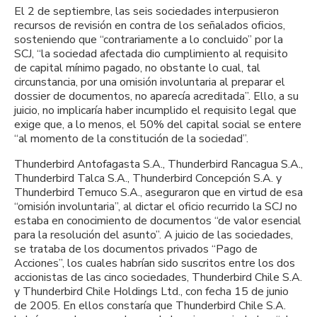
El 2 de septiembre, las seis sociedades interpusieron
recursos de revisión en contra de los señalados oficios,
sosteniendo que “contrariamente a lo concluido” por la
SCJ, “la sociedad afectada dio cumplimiento al requisito
de capital mínimo pagado, no obstante lo cual, tal
circunstancia, por una omisión involuntaria al preparar el
dossier de documentos, no aparecía acreditada”. Ello, a su
juicio, no implicaría haber incumplido el requisito legal que
exige que, a lo menos, el 50% del capital social se entere
“al momento de la constitución de la sociedad”.
Thunderbird Antofagasta S.A., Thunderbird Rancagua S.A.,
Thunderbird Talca S.A., Thunderbird Concepción S.A. y
Thunderbird Temuco S.A., aseguraron que en virtud de esa
“omisión involuntaria”, al dictar el oficio recurrido la SCJ no
estaba en conocimiento de documentos “de valor esencial
para la resolución del asunto”. A juicio de las sociedades,
se trataba de los documentos privados “Pago de
Acciones”, los cuales habrían sido suscritos entre los dos
accionistas de las cinco sociedades, Thunderbird Chile S.A.
y Thunderbird Chile Holdings Ltd., con fecha 15 de junio
de 2005. En ellos constaría que Thunderbird Chile S.A.