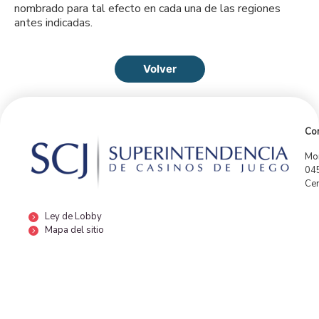
nombrado para tal efecto en cada una de las regiones
antes indicadas.
Volver
Con
Mor
04
Cen
Ley de Lobby
Mapa del sitio