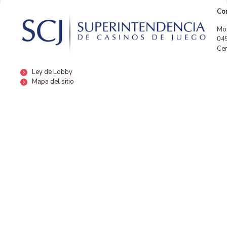
Con
Mor
04
Cen
Ley de Lobby
Mapa del sitio