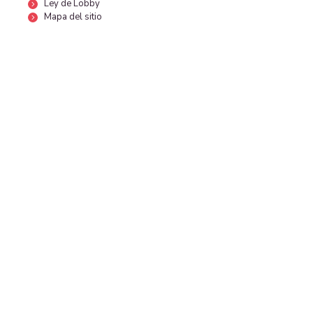
Ley de Lobby
Mapa del sitio