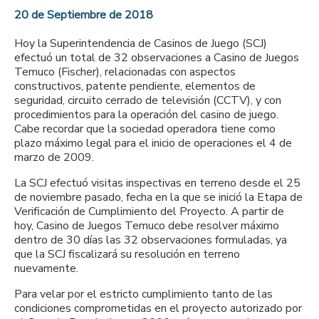
20 de Septiembre de 2018
Hoy la Superintendencia de Casinos de Juego (SCJ)
efectuó un total de 32 observaciones a Casino de Juegos
Temuco (Fischer), relacionadas con aspectos
constructivos, patente pendiente, elementos de
seguridad, circuito cerrado de televisión (CCTV), y con
procedimientos para la operación del casino de juego.
Cabe recordar que la sociedad operadora tiene como
plazo máximo legal para el inicio de operaciones el 4 de
marzo de 2009.
La SCJ efectuó visitas inspectivas en terreno desde el 25
de noviembre pasado, fecha en la que se inició la Etapa de
Verificación de Cumplimiento del Proyecto. A partir de
hoy, Casino de Juegos Temuco debe resolver máximo
dentro de 30 días las 32 observaciones formuladas, ya
que la SCJ fiscalizará su resolución en terreno
nuevamente.
Para velar por el estricto cumplimiento tanto de las
condiciones comprometidas en el proyecto autorizado por