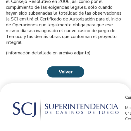
el Consejo Resolutivo en 2006, así como por el
cumplimiento de las exigencias legales, sólo cuando
hayan sido subsanadas la totalidad de las observaciones
la SCJ emitirá el Certificado de Autorización para el Inicio
de Operaciones que legalmente obliga para que ese
mismo día sea inaugurado el nuevo casino de juego de
Temuco y las demás obras que conforman el proyecto
integral.
(Información detallada en archivo adjunto)
Volver
Con
Mor
04
Cen