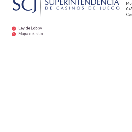
Mor
04
Cen
Ley de Lobby
Mapa del sitio