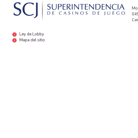
Mor
04
Cen
Ley de Lobby
Mapa del sitio