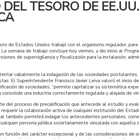
 DEL TESORO DE EE.UU
CA
o de Estados Unidos trabajó con el organismo regulador, para de
a semana de trabajo concluye hoy viernes, y dio inicio al Progra
ones de supervigilancia y fiscalización para la instalación, admi
rentar cabalmente la indagación de las sociedades postulantes, i
stas. El Superintendente Francisco Javier Leiva valoró el inicio 
ficación de sociedades, “permite capitalizar su sistemática exper
a consolide una industria correctamente regulada y alejada de vin
e del proceso de precalificación que antecede al estudio y evalu
requerir la colaboración activa de cualquier institución del Estad
l también permitirá indagar los antecedentes personales, comerci
alquier persona jurídica societariamente vinculada con aquella
n función del carácter excepcional y de las consideraciones de or