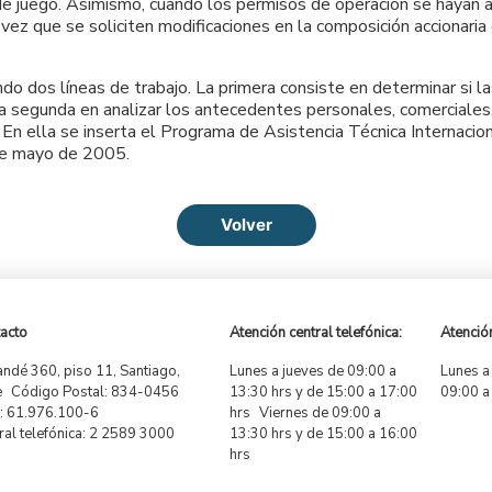
e juego. Asimismo, cuando los permisos de operación se hayan adj
vez que se soliciten modificaciones en la composición accionaria
ndo dos líneas de trabajo. La primera consiste en determinar si 
 la segunda en analizar los antecedentes personales, comerciales,
 En ella se inserta el Programa de Asistencia Técnica Internac
 de mayo de 2005.
Volver
acto
Atención central telefónica:
Atención
ndé 360, piso 11, Santiago,
Lunes a jueves de 09:00 a
Lunes a
e Código Postal: 834-0456
13:30 hrs y de 15:00 a 17:00
09:00 a
 61.976.100-6
hrs Viernes de 09:00 a
ral telefónica: 2 2589 3000
13:30 hrs y de 15:00 a 16:00
hrs