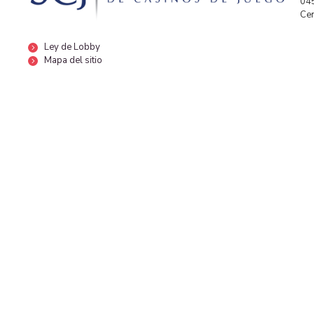
04
Cen
Ley de Lobby
Mapa del sitio