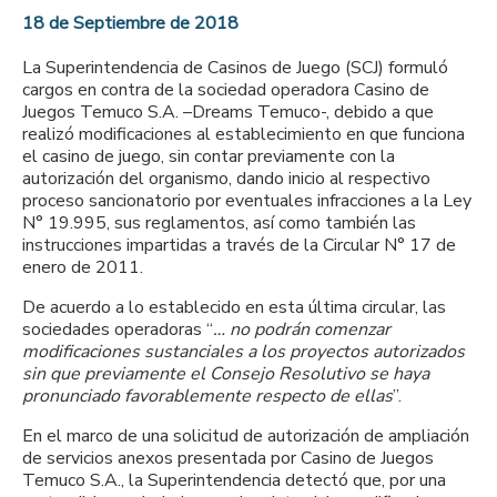
18 de Septiembre de 2018
La Superintendencia de Casinos de Juego (SCJ) formuló
cargos en contra de la sociedad operadora Casino de
Juegos Temuco S.A. –Dreams Temuco-, debido a que
realizó modificaciones al establecimiento en que funciona
el casino de juego, sin contar previamente con la
autorización del organismo, dando inicio al respectivo
proceso sancionatorio por eventuales infracciones a la Ley
N° 19.995, sus reglamentos, así como también las
instrucciones impartidas a través de la Circular N° 17 de
enero de 2011.
De acuerdo a lo establecido en esta última circular, las
sociedades operadoras “
… no podrán comenzar
modificaciones sustanciales a los proyectos autorizados
sin que previamente el Consejo Resolutivo se haya
pronunciado favorablemente respecto de ellas
”.
En el marco de una solicitud de autorización de ampliación
de servicios anexos presentada por Casino de Juegos
Temuco S.A., la Superintendencia detectó que, por una