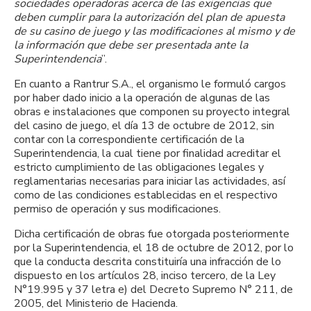
sociedades operadoras acerca de las exigencias que
deben cumplir para la autorización del plan de apuesta
de su casino de juego y las modificaciones al mismo y de
la información que debe ser presentada ante la
Superintendencia
”.
En cuanto a Rantrur S.A., el organismo le formuló cargos
por haber dado inicio a la operación de algunas de las
obras e instalaciones que componen su proyecto integral
del casino de juego, el día 13 de octubre de 2012, sin
contar con la correspondiente certificación de la
Superintendencia, la cual tiene por finalidad acreditar el
estricto cumplimiento de las obligaciones legales y
reglamentarias necesarias para iniciar las actividades, así
como de las condiciones establecidas en el respectivo
permiso de operación y sus modificaciones.
Dicha certificación de obras fue otorgada posteriormente
por la Superintendencia, el 18 de octubre de 2012, por lo
que la conducta descrita constituiría una infracción de lo
dispuesto en los artículos 28, inciso tercero, de la Ley
N°19.995 y 37 letra e) del Decreto Supremo N° 211, de
2005, del Ministerio de Hacienda.