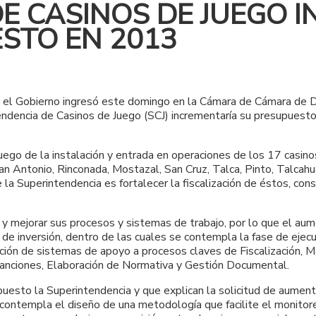
E CASINOS DE JUEGO 
ESTO EN 2013
l Gobierno ingresó este domingo en la Cámara de Cámara de Dipu
endencia de Casinos de Juego (SCJ) incrementaría su presupues
luego de la instalación y entrada en operaciones de los 17 casi
n Antonio, Rinconada, Mostazal, San Cruz, Talca, Pinto, Talcahu
 la Superintendencia es fortalecer la fiscalización de éstos, co
o y mejorar sus procesos y sistemas de trabajo, por lo que el au
as de inversión, dentro de las cuales se contempla la fase de ej
tución de sistemas de apoyo a procesos claves de Fiscalización,
Sanciones, Elaboración de Normativa y Gestión Documental.
puesto la Superintendencia y que explican la solicitud de aumen
ontempla el diseño de una metodología que facilite el monitor