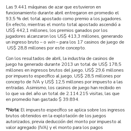
Las 9.441 máquinas de azar que estuvieron en
funcionamiento durante abril entregaron en promedio el
93,5 % del total apostado como premio a los jugadores.
En efecto, mientras el monto total apostado ascendió a
US$ 442,1 millones, los premios ganados por los
jugadores alcanzaron los US$ 413,3 millones, generando
un ingreso bruto – o
win
– para los 17 casinos de juego de
US$ 28,8 millones por este concepto.
Con los resultados de abril, la industria de casinos de
juego ha generado durante 2013 un total de US$ 178,5
millones en ingresos brutos del juego, US$ 29,6 millones
por impuesto específico al juego, US$ 28,5 millones por
concepto de IVA y US$ 12,5 millones por impuesto a las
entradas. Asimismo, los casinos de juego han recibido en
lo que va del año un total de 2.114.215 visitas, las que
en promedio han gastado $ 39.894.
*
Nota:
El impuesto específico se aplica sobre los ingresos
brutos obtenidos en la explotación de los juegos
autorizados, previa deducción del monto por impuesto al
valor agregado (IVA) y el monto para los pagos