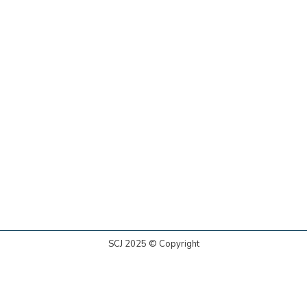
SCJ 2025 © Copyright