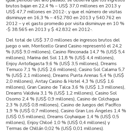
brutos bajan en 22,4 % – US$ 37,0 millones en 2013 y
US$ 47,7 millones en 2012-; y que el número de visitas
disminuye en 16,3 % – 452.780 en 2013 y 540.762 en
2012 – y el gasto promedio por visita disminuye en 10 %
-$ 38.565 en 2013 y $ 42.832 en 2012-.
Del total de US$ 37,0 millones de ingresos brutos del
juego o win, Monticello Grand Casino representó el 24,2
% (US$ 9,0 millones), Casino Rinconada 14,7 % (US$ 5,4
millones), Marina del Sol 11,8 % (US$ 4,4 millones),
Enjoy Antofagasta 9,6 % (US$ 3,5 millones), Dreams
Temuco 7,1 % (US$ 2,6 millones), Casino Sol Calama 5,7
% (US$ 2,1 millones), Dreams Punta Arenas 5,4 % (US$
2,0 millones), Antay Casino & Hotel 4,3 % (US$ 1,6
millones), Gran Casino de Talca 3,6 % (US$ 1,3 millones),
Dreams Valdivia 3,1 % (US$ 1,2 millones), Casino Sol
Osorno 2,4 % (US$ 0,9 millones), Casino de Colchagua
2,3 % (US$ 0,8 millones), Casino de Juegos del Pacífico
1,9 % (US$ 0,7 millones), Casino Gran Los Ángeles 1,4 %
(US$ 0,5 millones), Dreams Coyhaique 1,4 % (US$ 0,5
millones), Enjoy Chiloé 1,0 % (US$ 0,4 millones) y
Termas de Chillán 0,02 % (US$ 0,01 millones).