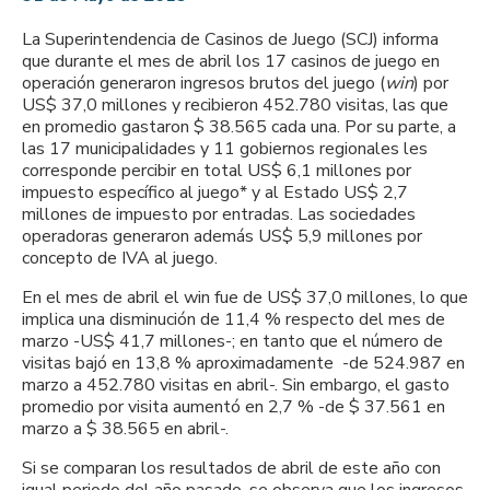
La Superintendencia de Casinos de Juego (SCJ) informa
que durante el mes de abril los 17 casinos de juego en
operación generaron ingresos brutos del juego (
win
) por
US$ 37,0 millones y recibieron 452.780 visitas, las que
en promedio gastaron $ 38.565 cada una. Por su parte, a
las 17 municipalidades y 11 gobiernos regionales les
corresponde percibir en total US$ 6,1 millones por
impuesto específico al juego* y al Estado US$ 2,7
millones de impuesto por entradas. Las sociedades
operadoras generaron además US$ 5,9 millones por
concepto de IVA al juego.
En el mes de abril el win fue de US$ 37,0 millones, lo que
implica una disminución de 11,4 % respecto del mes de
marzo -US$ 41,7 millones-; en tanto que el número de
visitas bajó en 13,8 % aproximadamente -de 524.987 en
marzo a 452.780 visitas en abril-. Sin embargo, el gasto
promedio por visita aumentó en 2,7 % -de $ 37.561 en
marzo a $ 38.565 en abril-.
Si se comparan los resultados de abril de este año con
igual periodo del año pasado, se observa que los ingresos