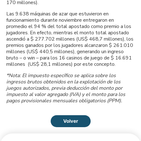
170 millones).
Las 9.638 máquinas de azar que estuvieron en
funcionamiento durante noviembre entregaron en
promedio el 94 % del total apostado como premio a los
jugadores. En efecto, mientras el monto total apostado
ascendió a $ 277.702 millones (US$ 468,7 millones), los
premios ganados por los jugadores alcanzaron $ 261.010
millones (US$ 440,5 millones), generando un ingreso
bruto – o win – para los 16 casinos de juego de $ 16.691
millones (US$ 28,1 millones) por este concepto.
*Nota: El impuesto específico se aplica sobre los
ingresos brutos obtenidos en la explotación de los
juegos autorizados, previa deducción del monto por
impuesto al valor agregado (IVA) y el monto para los
pagos provisionales mensuales obligatorios (PPM).
Volver