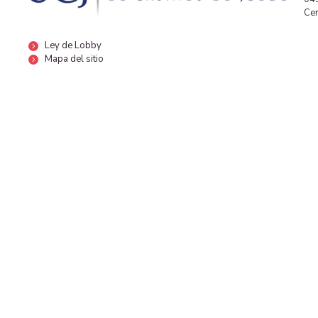
Cen
Ley de Lobby
Mapa del sitio