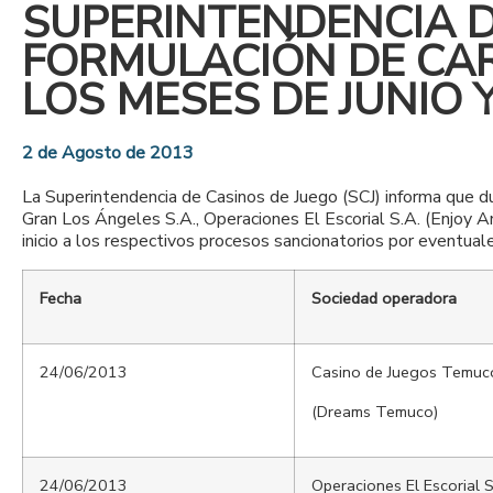
SUPERINTENDENCIA D
FORMULACIÓN DE CA
LOS MESES DE JUNIO Y
2 de Agosto de 2013
La Superintendencia de Casinos de Juego (SCJ) informa que du
Gran Los Ángeles S.A., Operaciones El Escorial S.A. (Enjo
inicio a los respectivos procesos sancionatorios por eventual
Fecha
Sociedad operadora
24/06/2013
Casino de Juegos Temuco
(Dreams Temuco)
24/06/2013
Operaciones El Escoria