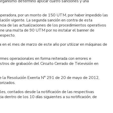
organismo determinó aplicar cuatro sanciones y una
d operadora, por un monto de 150 UTM, por haber impedido las
ulación vigente. La segunda sanción en contra de esta
ncia de las actualizaciones de los procedimientos operativos
pone una multa de 90 UTM por no instalar el banner de
respecto.
da en el mes de marzo de este año por utilizar en máquinas de
rmes operacionales en forma reiterada con errores e
tros de grabación del Circuito Cerrado de Televisión en
 de la Resolución Exenta N° 291 de 20 de mayo de 2012,
orizados.
es, contados desde la notificación de las respectivas
dentro de los 10 días siguientes a su notificación, de