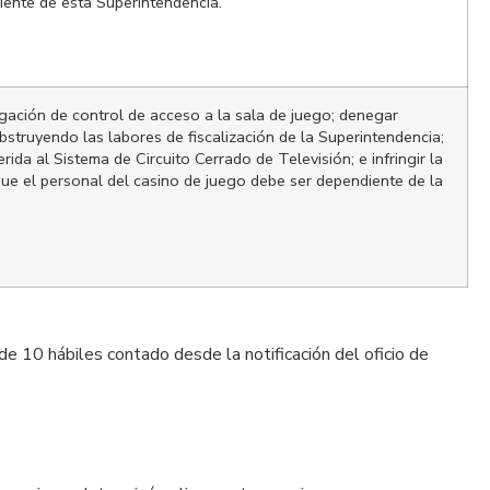
iente de esta Superintendencia.
igación de control de acceso a la sala de juego; denegar
bstruyendo las labores de fiscalización de la Superintendencia;
ferida al Sistema de Circuito Cerrado de Televisión; e infringir la
ue el personal del casino de juego debe ser dependiente de la
a.
e 10 hábiles contado desde la notificación del oficio de