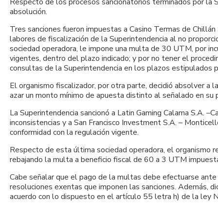
Respecto de los procesos sancionatorios terminados por la Su
absolución.
Tres sanciones fueron impuestas a Casino Termas de Chillán 
labores de fiscalización de la Superintendencia al no propor
sociedad operadora, le impone una multa de 30 UTM, por incum
vigentes, dentro del plazo indicado; y por no tener el proce
consultas de la Superintendencia en los plazos estipulados p
El organismo fiscalizador, por otra parte, decidió absolver a
azar un monto mínimo de apuesta distinto al señalado en su 
La Superintendencia sancionó a Latin Gaming Calama S.A. –Ca
inconsistencias y a San Francisco Investment S.A. – Monticel
conformidad con la regulación vigente.
Respecto de esta última sociedad operadora, el organismo r
rebajando la multa a beneficio fiscal de 60 a 3 UTM impuest
Cabe señalar que el pago de la multas debe efectuarse ante l
resoluciones exentas que imponen las sanciones. Además, dich
acuerdo con lo dispuesto en el artículo 55 letra h) de la ley 