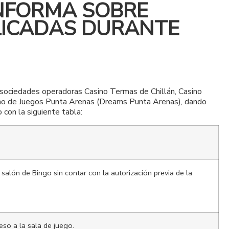
INFORMA SOBRE
LICADAS DURANTE
s sociedades operadoras Casino Termas de Chillán, Casino
ino de Juegos Punta Arenas (Dreams Punta Arenas), dando
 con la siguiente tabla:
 salón de Bingo sin contar con la autorización previa de la
eso a la sala de juego.