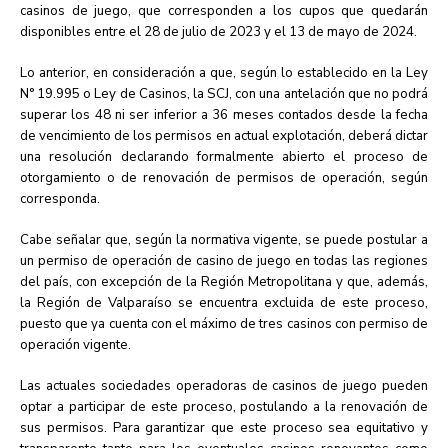
casinos de juego, que corresponden a los cupos que quedarán
disponibles entre el 28 de julio de 2023 y el 13 de mayo de 2024.
Lo anterior, en consideración a que, según lo establecido en la Ley
N° 19.995 o Ley de Casinos, la SCJ, con una antelación que no podrá
superar los 48 ni ser inferior a 36 meses contados desde la fecha
de vencimiento de los permisos en actual explotación, deberá dictar
una resolución declarando formalmente abierto el proceso de
otorgamiento o de renovación de permisos de operación, según
corresponda.
Cabe señalar que, según la normativa vigente, se puede postular a
un permiso de operación de casino de juego en todas las regiones
del país, con excepción de la Región Metropolitana y que, además,
la Región de Valparaíso se encuentra excluida de este proceso,
puesto que ya cuenta con el máximo de tres casinos con permiso de
operación vigente.
Las actuales sociedades operadoras de casinos de juego pueden
optar a participar de este proceso, postulando a la renovación de
sus permisos. Para garantizar que este proceso sea equitativo y