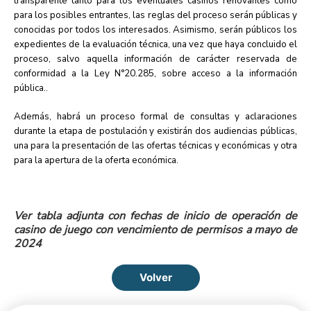
transparente tanto para los eventuales casinos renovantes como
para los posibles entrantes, las reglas del proceso serán públicas y
conocidas por todos los interesados. Asimismo, serán públicos los
expedientes de la evaluación técnica, una vez que haya concluido el
proceso, salvo aquella información de carácter reservada de
conformidad a la Ley N°20.285, sobre acceso a la información
pública..
Además, habrá un proceso formal de consultas y aclaraciones
durante la etapa de postulación y existirán dos audiencias públicas,
una para la presentación de las ofertas técnicas y económicas y otra
para la apertura de la oferta económica.
Ver tabla adjunta con fechas de inicio de operación de
casino de juego con vencimiento de permisos a mayo de
2024
Volver