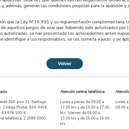
r y apuestas, toda vez que quienes ejercen ilegalmente dichas ac
y, además, generan las condiciones propicias para la aparición y 
ución que la Ley Nº19.995 y su reglamentación complementaria, l
 de aquellos juegos de azar que, habiendo sido autorizados por la
no autorizadas, se han presentado los antecedentes antes expues
e identifique a los responsables, se les someta a juicio, y se ap
Volver
acto
Atención central telefónica:
Atención
ndé 360, piso 11, Santiago,
Lunes a jueves de 09:00 a
Lunes a
e Código Postal: 834-0456
13:30 hrs y de 15:00 a 17:00
09:00 a
 61.976.100-6
hrs Viernes de 09:00 a
ral telefónica: 2 2589 3000
13:30 hrs y de 15:00 a 16:00
hrs